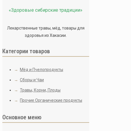
Пижм
«Здоровые сибирские традиции»
Лекарственные травы, мёд, товары для
350
₽
здоровья из Хакасии.
Многолетнее травяни
Категории товаров
корней. Стебель креп
черешковые, стеблев
линейно-ланцетные до
→
Мёд и Пчелопродукты
дисковидно-выпуклые
→
Сборы и Чаи
имеет характерный з
цветочные корзинки 
→
Травы, Корни, Плоды
органические кислоты
→
Прочие Органические продукты
составляющими котор
противовоспалительн
Основное меню
Количество
товара
В корзину