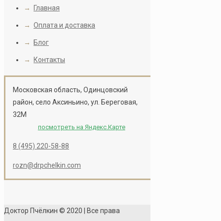
→
Главная
Пижма
Описание
→
Оплата и доставка
Детали
→
Блог
Описание:
Многолетн
→
Контакты
напоминая гроздья р
пижмы. Растение обл
имбиря. Пижму исполь
Московская область, Одинцовский
район, село Аксиньино, ул. Береговая,
Состав:
Витамин A, C
32М
дубильные вещества,
посмотреть на Яндекс.Карте
Показания к примен
8 (495) 220-58-88
подагра, гепатит, ч
спазмолитическим, 
rozn@drpchelkin.com
Способ применения:
2 раза в день, за 30
Доктор Пчёлкин © 2020 | Все права
Противопоказания: