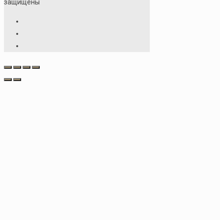
защищены
Условия хранения:
х
град., влажности не 
Срок годности:
2 год
Продукт растительно
Вес
100
Производитель
ИП 
Упаковка
Кра
Регион сбора
Алт
Похожие