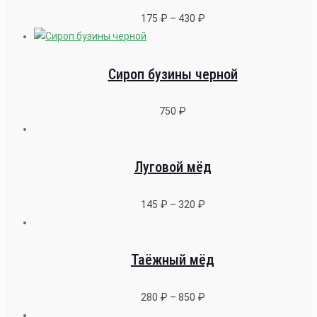
175
₽
–
430
₽
Сироп бузины черной
750
₽
Луговой мёд
145
₽
–
320
₽
Таёжный мёд
280
₽
–
850
₽