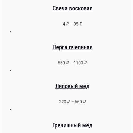
Свеча восковая
4
₽
–
35
₽
Перга пчелиная
550
₽
–
1100
₽
Липовый мёд
220
₽
–
660
₽
Гречишный мёд