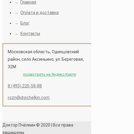
→
Главная
органические кислот
→
Оплата и доставка
Показания к примен
болезни печени, поч
→
Блог
желудка, регулируе
→
Контакты
слабительным, обще
Способ применения:
Московская область, Одинцовский
день, за 30 минут до
район, село Аксиньино, ул. Береговая,
32М
Противопоказания:
посмотреть на Яндекс.Карте
Условия хранения:
х
8 (495) 220-58-88
град., влажности не 
rozn@drpchelkin.com
Срок годности:
2 го
Продукт растительног
Вес
100
Доктор Пчёлкин © 2020 | Все права
защищены