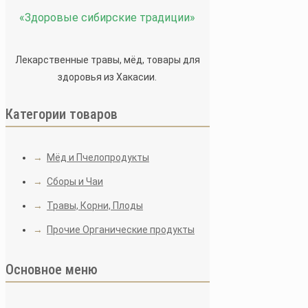
Грибы
«Здоровые сибирские традиции»
Лекарственные травы, мёд, товары для
здоровья из Хакасии.
350
₽
Гриб на березе, дав
Категории товаров
Количество
товара
В корзину
→
Мёд и Пчелопродукты
Грибы
Описание
→
Сборы и Чаи
берёзы
Детали
Чага
→
Травы, Корни, Плоды
Описание:
Гриб, пара
→
Прочие Органические продукты
без запаха, с горьк
40 см. Напиток из ча
Основное меню
Состав:
Витамины гру
никель, кремний, фе