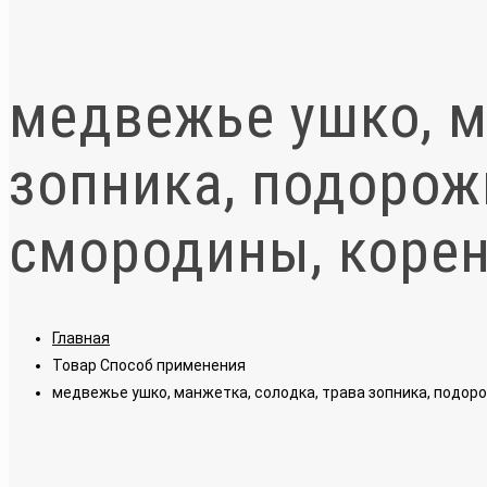
медвежье ушко, м
зопника, подорож
смородины, корен
Главная
Товар Способ применения
медвежье ушко, манжетка, солодка, трава зопника, подоро