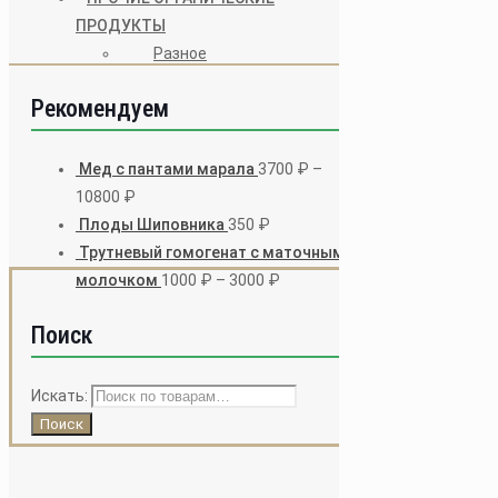
ПРОДУКТЫ
Основное 
Разное
Рекомендуем
→
Главная
→
Оплата и д
Мед с пантами марала
3700
₽
–
→
Блог
10800
₽
Плоды Шиповника
350
₽
→
Контакты
Трутневый гомогенат с маточным
молочком
1000
₽
–
3000
₽
Московская обл
Поиск
8 (495) 220-58-
Искать:
rozn@drpchelk
Поиск