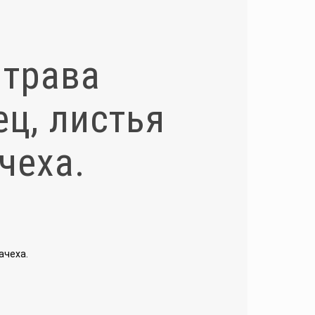
 трава
ц, листья
чеха.
ачеха.