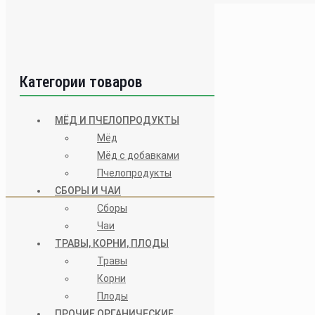
Товаров, соответств
Категории товаров
МЁД И ПЧЕЛОПРОДУКТЫ
Мёд
Мёд с добавками
Пчелопродукты
Категории 
СБОРЫ И ЧАИ
Сборы
Чаи
→
Мёд и Пчел
ТРАВЫ, КОРНИ, ПЛОДЫ
→
Сборы и Чаи
Травы
→
Травы, Корн
Корни
Плоды
→
Прочие Орг
ПРОЧИЕ ОРГАНИЧЕСКИЕ