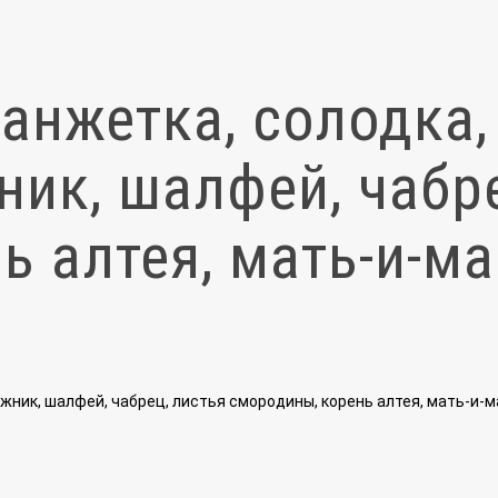
анжетка, солодка,
ник, шалфей, чабре
ь алтея, мать-и-ма
жник, шалфей, чабрец, листья смородины, корень алтея, мать-и-м