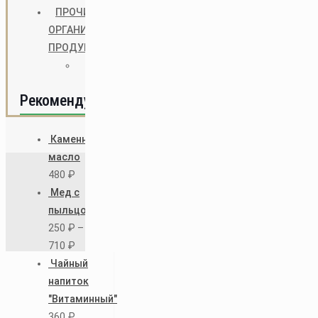
район, село Аксиньино, ул. Береговая,
ПРОЧИЕ
32М
ОРГАНИЧЕСКИЕ
посмотреть на Яндекс.Карте
ПРОДУКТЫ
Разное
8 (495) 220-58-88
rozn@drpchelkin.com
Рекомендуем
Каменное
масло
Доктор Пчёлкин © 2020 | Все права
480
₽
защищены
Мед с
пыльцой
250
₽
–
710
₽
Чайный
напиток
"Витаминный"
360
₽