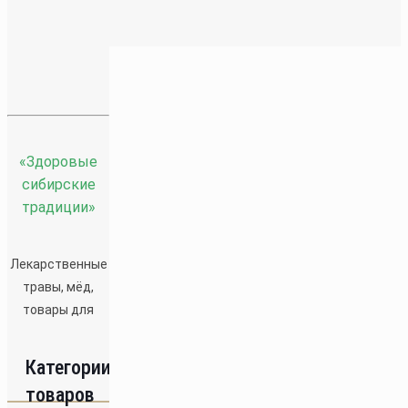
Отображение единственного товара
«Здоровые
сибирские
традиции»
Чайный напиток «Цветочный
Майский»
Лекарственные
травы, мёд,
350
₽
товары для
здоровья из Хакасии.
Категории
Категории товаров
товаров