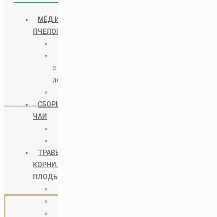
→
Мёд и Пчелопродукты
МЁД И
ПЧЕЛОПРОДУКТЫ
→
Сборы и Чаи
Мёд
→
Травы, Корни, Плоды
Мёд
с
→
Прочие Органические продукты
добавками
Пчелопродукты
Основное меню
СБОРЫ И
ЧАИ
→
Главная
Сборы
Чаи
→
Оплата и доставка
ТРАВЫ,
→
Блог
КОРНИ,
ПЛОДЫ
→
Контакты
Травы
Корни
Московская область, Одинцовский
Плоды