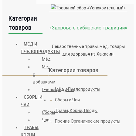
Категории
товаров
«Здоровые сибирские традиции»
МЁД И
Лекарственные травы, мёд, товары
ПЧЕЛОПРОДУКТЫ
для здоровья из Хакасии.
Мёд
Мёд
Категории товаров
с
добавками
→
Мёд и Пчелопродукты
Пчелопродукты
СБОРЫ И
→
Сборы и Чаи
ЧАИ
→
Травы, Корни, Плоды
Сборы
Чаи
→
Прочие Органические продукты
ТРАВЫ,
КОРНИ,