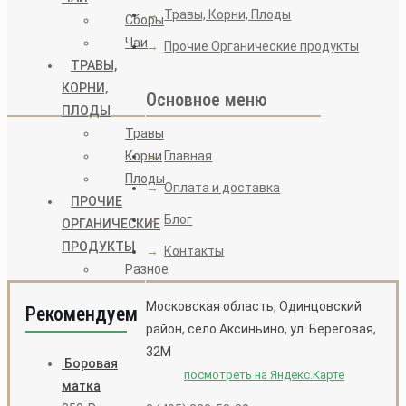
→
Травы, Корни, Плоды
Сборы
Чаи
→
Прочие Органические продукты
ТРАВЫ,
КОРНИ,
Основное меню
ПЛОДЫ
Травы
→
Главная
Корни
Плоды
→
Оплата и доставка
ПРОЧИЕ
→
Блог
ОРГАНИЧЕСКИЕ
ПРОДУКТЫ
→
Контакты
Разное
Московская область, Одинцовский
Рекомендуем
район, село Аксиньино, ул. Береговая,
32М
Боровая
посмотреть на Яндекс.Карте
матка