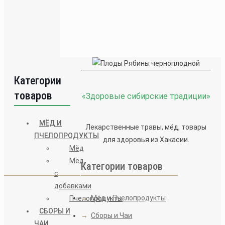
Плоды Черёмухи
350
₽
Категории
товаров
«Здоровые сибирские традиции»
МЁД И
Лекарственные травы, мёд, товары
ПЧЕЛОПРОДУКТЫ
для здоровья из Хакасии.
Мёд
Мёд
Категории товаров
с
добавками
→
Мёд и Пчелопродукты
Пчелопродукты
СБОРЫ И
→
Сборы и Чаи
ЧАИ