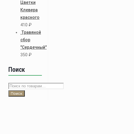
Цветки
Клевера
красного
410
₽
Травяной
сбор
"Сердечный"
350
₽
Поиск
Искать:
Поиск