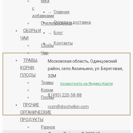
Мёд
с
→
Главная
добавками
→
Оплата и доставка
Пчелопродукты
СБОРЫ И
→
Блог
ЧАИ
→
Контакты
Сборы
Чаи
ТРАВЫ,
Московская область, Одинцовский
КОРНИ,
район, село Аксиньино, ул. Береговая,
ПЛОДЫ
32М
Травы
посмотреть на Яндекс.Карте
Корни
8 (495) 220-58-88
Плоды
ПРОЧИЕ
rozn@drpchelkin.com
ОРГАНИЧЕСКИЕ
ПРОДУКТЫ
Разное