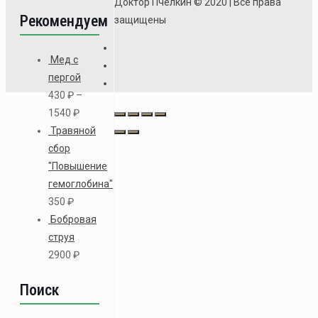
Доктор Пчёлкин © 2020 | Все права
Рекомендуем
защищены
Мед с
пергой
430
₽
–
1540
₽
Травяной
сбор
"Повышение
гемоглобина"
350
₽
Бобровая
струя
2900
₽
Поиск