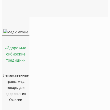
Мед с мумиё
«Здоровые
сибирские
традиции»
390
₽
–
1150
₽
Лекарственные
Мед с мумие, попадая в организм, начинает
травы, мёд,
действовать на клеточном уровне. То есть он
товары для
корректирует функционирование всех органов
здоровья из
начиная с клеток. И постепенно выстраивает
Хакасии.
правильную взаимосвязанную работу всех
систем организма.