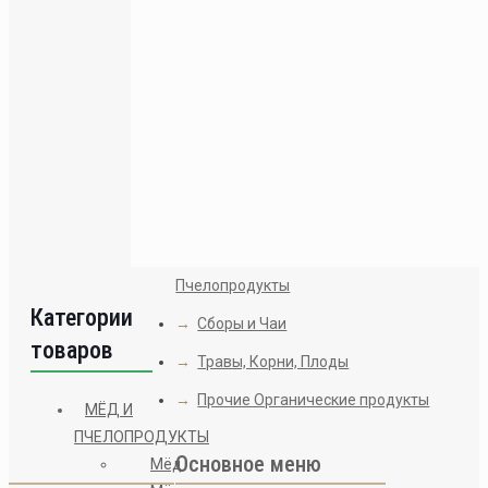
Пыльца пчелиная
450
₽
–
900
₽
Мед с живицей
390
₽
–
1100
₽
Пчелопродукты
Категории
→
Сборы и Чаи
товаров
→
Травы, Корни, Плоды
→
Прочие Органические продукты
МЁД И
ПЧЕЛОПРОДУКТЫ
Основное меню
Мёд