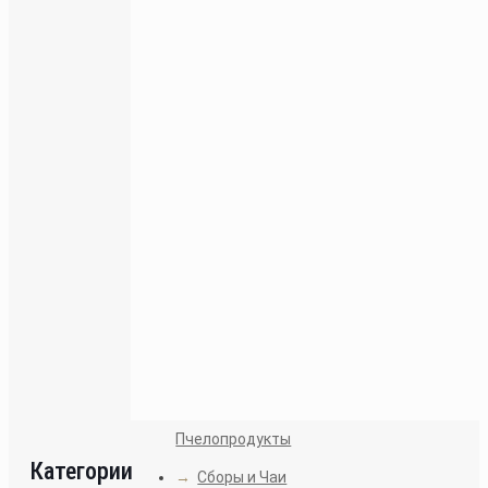
Гибискус (Каркаде)
350
₽
Бессмертник
350
₽
Боровая матка
350
₽
Пчелопродукты
Категории
→
Сборы и Чаи