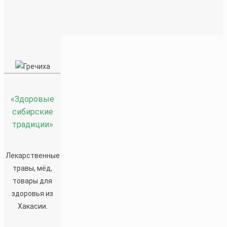
Гречиха
«Здоровые
сибирские
традиции»
350
₽
Лекарственные
Гречиха посевная — широко известная в
травы, мёд,
Украине и России крупя- ная и медоносная
товары для
культура. Удивительно, но ни гречиха, ни греч-
здоровья из
невая крупа почти не известны в странах
Хакасии.
Западной Европы.