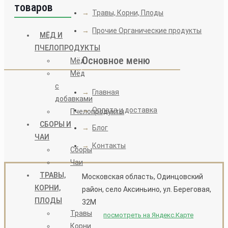
товаров
→
Травы, Корни, Плоды
→
Прочие Органические продукты
МЁД И
ПЧЕЛОПРОДУКТЫ
Основное меню
Мёд
Мёд
с
→
Главная
добавками
→
Оплата и доставка
Пчелопродукты
СБОРЫ И
→
Блог
ЧАИ
→
Контакты
Сборы
Чаи
ТРАВЫ,
Московская область, Одинцовский
КОРНИ,
район, село Аксиньино, ул. Береговая,
ПЛОДЫ
32М
Травы
посмотреть на Яндекс.Карте
Корни