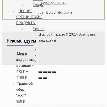
8 (495) 220-58-88
Плоды
ПРОЧИЕ
rozn@drpchelkin.com
ОРГАНИЧЕСКИЕ
ПРОДУКТЫ
Разное
Доктор Пчёлкин © 2020 | Все права
Рекомендуем
защищены
Мед с
кедровыми
орешками
473
₽
–
1100
₽
Травяной
сбор
"ЖКТ"
350
₽