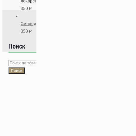
лекарственный
350
₽
Доктор Пчёлкин © 2020 | Все права
защищены
Смородина
350
₽
Поиск
Искать:
Поиск