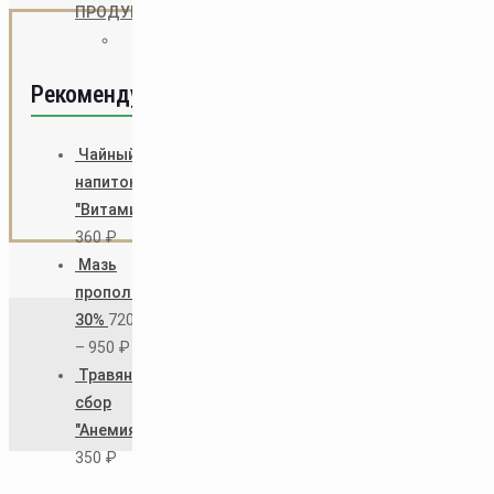
ПРОДУКТЫ
Разное
Московская область, Одинцовский
район, село Аксиньино, ул. Береговая,
Рекомендуем
32М
посмотреть на Яндекс.Карте
Чайный
8 (495) 220-58-88
напиток
rozn@drpchelkin.com
"Витаминный"
360
₽
Мазь
прополисовая
Доктор Пчёлкин © 2020 | Все права
30%
720
₽
защищены
–
950
₽
Травяной
сбор
"Анемия"
350
₽