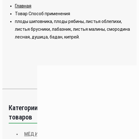
Главная
Товар Способ применения
плоды шиповника, плоды рябины, листья облепихи,
листья брусники, лабазник, листья малины, смородина
лесная, душица, бадан, кипрей.
Товаров, соответствующих вашему запросу,
не обнаружено.
«Здоровые сибирские традиции»
Категории
товаров
Лекарственные травы, мёд, товары
для здоровья из Хакасии.
МЁД И